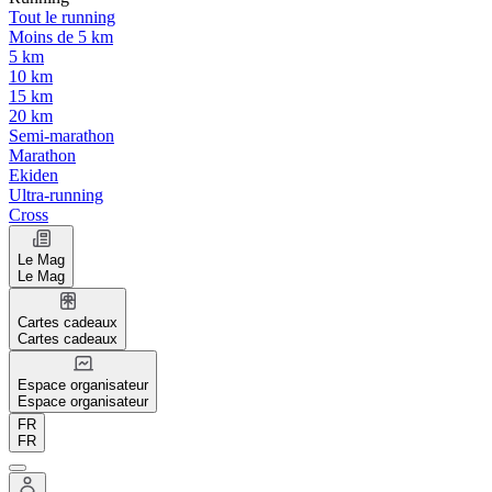
Tout le running
Moins de 5 km
5 km
10 km
15 km
20 km
Semi-marathon
Marathon
Ekiden
Ultra-running
Cross
Le Mag
Le Mag
Cartes cadeaux
Cartes cadeaux
Espace organisateur
Espace organisateur
FR
FR