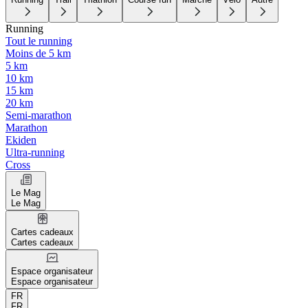
Running
Tout le running
Moins de 5 km
5 km
10 km
15 km
20 km
Semi-marathon
Marathon
Ekiden
Ultra-running
Cross
Le Mag
Le Mag
Cartes cadeaux
Cartes cadeaux
Espace organisateur
Espace organisateur
FR
FR