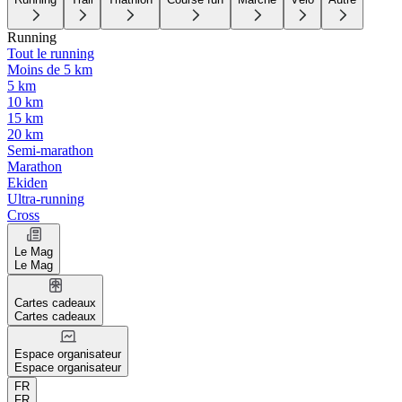
Running
Tout le running
Moins de 5 km
5 km
10 km
15 km
20 km
Semi-marathon
Marathon
Ekiden
Ultra-running
Cross
Le Mag
Le Mag
Cartes cadeaux
Cartes cadeaux
Espace organisateur
Espace organisateur
FR
FR