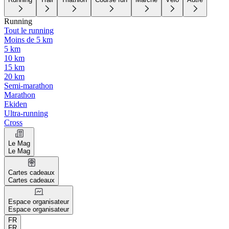
Running
Tout le running
Moins de 5 km
5 km
10 km
15 km
20 km
Semi-marathon
Marathon
Ekiden
Ultra-running
Cross
Le Mag
Le Mag
Cartes cadeaux
Cartes cadeaux
Espace organisateur
Espace organisateur
FR
FR