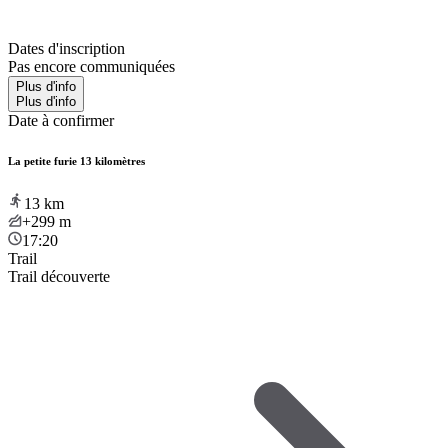
Dates d'inscription
Pas encore communiquées
Plus d'info
Plus d'info
Date à confirmer
La petite furie 13 kilomètres
13
km
+299
m
17:20
Trail
Trail découverte