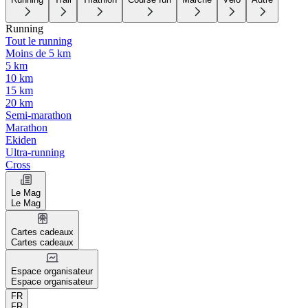
Running
Tout le running
Moins de 5 km
5 km
10 km
15 km
20 km
Semi-marathon
Marathon
Ekiden
Ultra-running
Cross
Le Mag
Le Mag
Cartes cadeaux
Cartes cadeaux
Espace organisateur
Espace organisateur
FR
FR