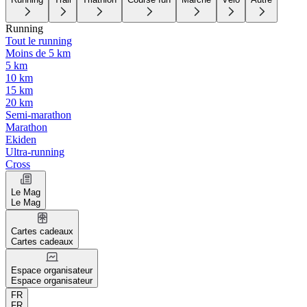
Running
Tout le running
Moins de 5 km
5 km
10 km
15 km
20 km
Semi-marathon
Marathon
Ekiden
Ultra-running
Cross
Le Mag
Le Mag
Cartes cadeaux
Cartes cadeaux
Espace organisateur
Espace organisateur
FR
FR