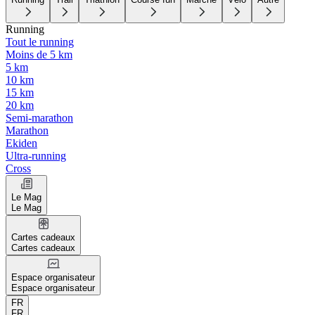
Running
Tout le running
Moins de 5 km
5 km
10 km
15 km
20 km
Semi-marathon
Marathon
Ekiden
Ultra-running
Cross
Le Mag
Le Mag
Cartes cadeaux
Cartes cadeaux
Espace organisateur
Espace organisateur
FR
FR