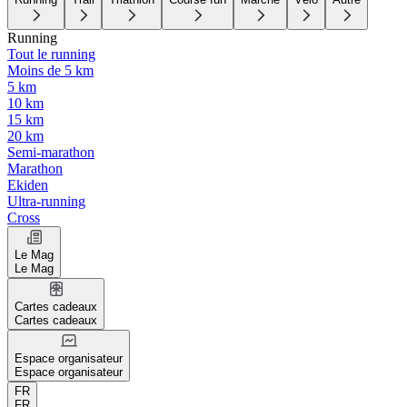
Running
Tout le running
Moins de 5 km
5 km
10 km
15 km
20 km
Semi-marathon
Marathon
Ekiden
Ultra-running
Cross
Le Mag
Le Mag
Cartes cadeaux
Cartes cadeaux
Espace organisateur
Espace organisateur
FR
FR