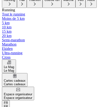
Running
Tout le running
Moins de 5 km
5 km
10 km
15 km
20 km
Semi-marathon
Marathon
Ekiden
Ultra-running
Cross
Le Mag
Le Mag
Cartes cadeaux
Cartes cadeaux
Espace organisateur
Espace organisateur
FR
FR