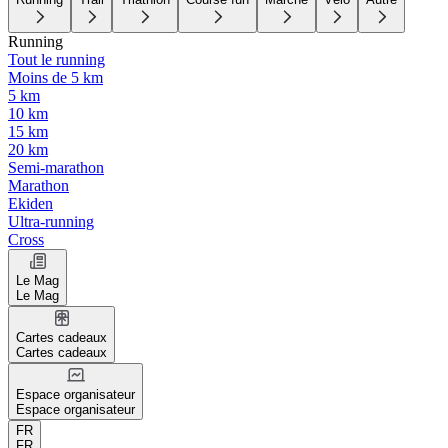
Running
Tout le running
Moins de 5 km
5 km
10 km
15 km
20 km
Semi-marathon
Marathon
Ekiden
Ultra-running
Cross
Le Mag
Le Mag
Cartes cadeaux
Cartes cadeaux
Espace organisateur
Espace organisateur
FR
FR