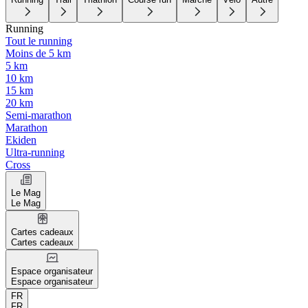
Running
Tout le running
Moins de 5 km
5 km
10 km
15 km
20 km
Semi-marathon
Marathon
Ekiden
Ultra-running
Cross
Le Mag
Le Mag
Cartes cadeaux
Cartes cadeaux
Espace organisateur
Espace organisateur
FR
FR