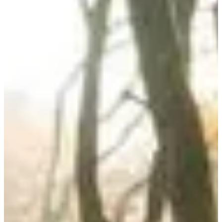
Dates d'inscription
Pas encore communiquées
Plus d'info
Plus d'info
Marche 6 km
6
km
16:30
Marche
Randonnée pédestre