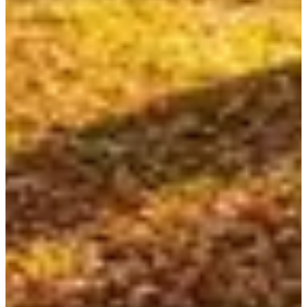
Plus d'info
Organisateur
Laura Run
Voir la page Facebook
J'ai des informations à jour
J'ai des informations à jour
Choisir une Course
Course 8 km
10,00 €
Plus d'info
Plus d'info
Marche 6 km
10,00 €
Plus d'info
Plus d'info
Trail 11 km
10,00 €
Plus d'info
Plus d'info
Trail 13 km