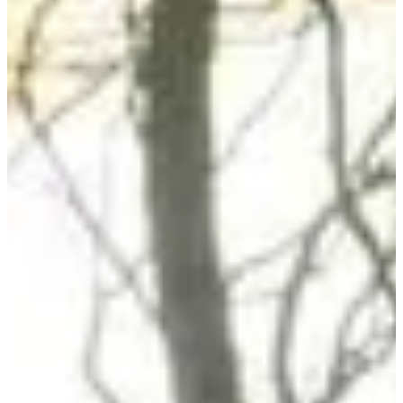
Voir toutes les photos
Voir toutes les photos
1 / 1
À propos
Courses
Localisation
Organisateur
sept.
12
Date
Samedi 12 septembre 2026
Lieu
Forest-l'Abbaye
80 - Somme
Participer à la laura run c’est crapahuter 6 ou 10 kilomètres, en
randonnée ou en trail dans la somme. Participer à la laura run c’est
profiter de la nature protégée de la forêt de crécy qui fait partie du
parc naturel régional de la baie de Somme. Mais Participer à ce
super événement c’est aussi se bouger pour les enfants malades de
l’association “un sourire pour Laura”. En profitant du super cadre de
la forêt de crécy tu vas aussi faire profiter un enfant, c’est pas beau
ça ? Rendez-vous sur la ligne de départ.
Courses