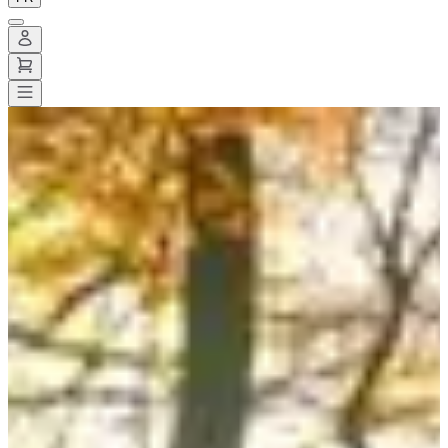
Toutes les courses
>
Trail
>
Trail découverte
>
La Laura run
La Laura run
Enregistrer
Enregistrer
Partager
Partager
Proposer une modification
Proposer une modification