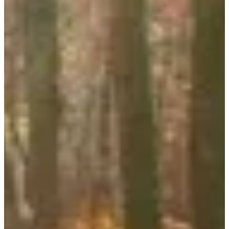
Dates d'inscription
Pas encore communiquées
Plus d'info
Plus d'info
Trail 13 km
13
km
+60
m
16:30
Trail
Trail découverte