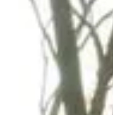
Tous
Running
Marche
Trail
sam. 12 septembre 2026
Course 8 km
8
km
+40
m
16:30
Running
10 km