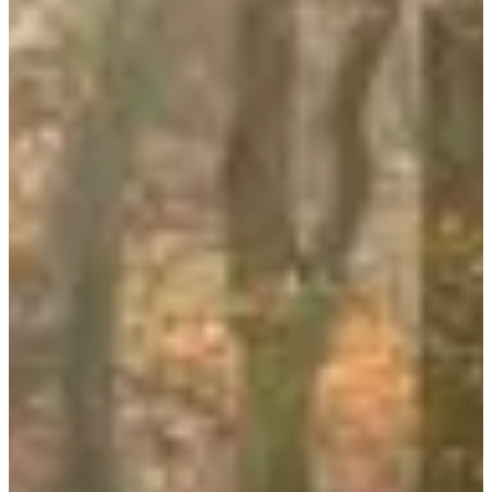
Plus d'info
Plus d'info
Trail 11 km
11
km
+85
m
16:30
Trail
Trail découverte