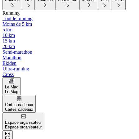
Running
Tout le running
Moins de 5 km
5 km
10 km
15 km
20 km
Semi-marathon
Marathon
Ekiden
Ultra-running
Cross
Le Mag
Le Mag
Cartes cadeaux
Cartes cadeaux
Espace organisateur
Espace organisateur
FR
FR