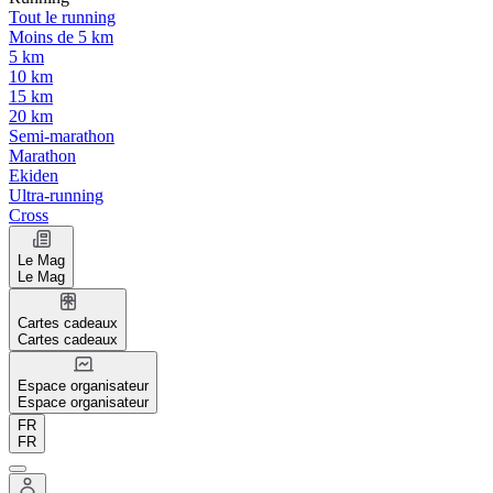
Tout le running
Moins de 5 km
5 km
10 km
15 km
20 km
Semi-marathon
Marathon
Ekiden
Ultra-running
Cross
Le Mag
Le Mag
Cartes cadeaux
Cartes cadeaux
Espace organisateur
Espace organisateur
FR
FR