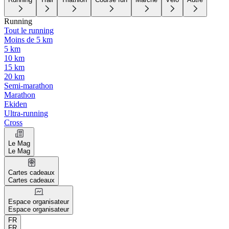
Running
Tout le running
Moins de 5 km
5 km
10 km
15 km
20 km
Semi-marathon
Marathon
Ekiden
Ultra-running
Cross
Le Mag
Le Mag
Cartes cadeaux
Cartes cadeaux
Espace organisateur
Espace organisateur
FR
FR