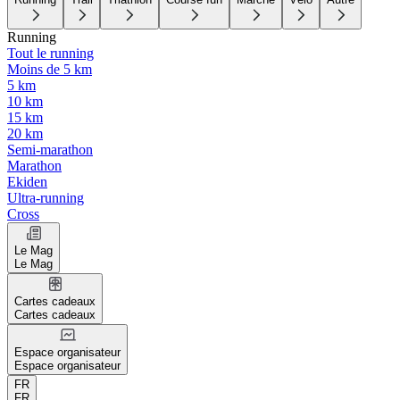
Running
Tout le running
Moins de 5 km
5 km
10 km
15 km
20 km
Semi-marathon
Marathon
Ekiden
Ultra-running
Cross
Le Mag
Le Mag
Cartes cadeaux
Cartes cadeaux
Espace organisateur
Espace organisateur
FR
FR