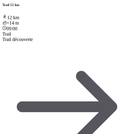
Trail 12 km
12
km
+14
m
09:00
Trail
Trail découverte