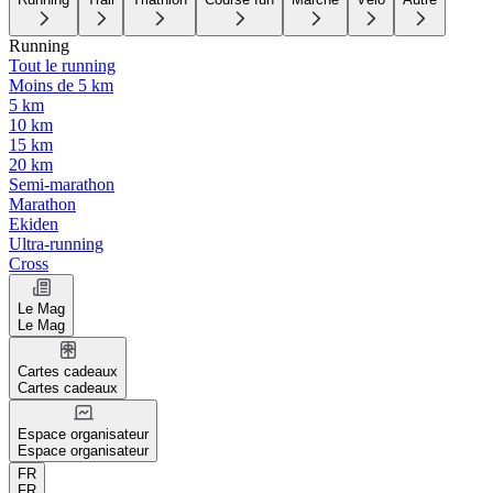
Running
Tout le running
Moins de 5 km
5 km
10 km
15 km
20 km
Semi-marathon
Marathon
Ekiden
Ultra-running
Cross
Le Mag
Le Mag
Cartes cadeaux
Cartes cadeaux
Espace organisateur
Espace organisateur
FR
FR