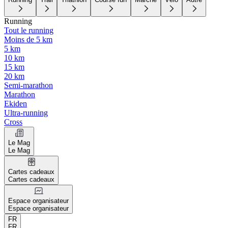
Running
Tout le running
Moins de 5 km
5 km
10 km
15 km
20 km
Semi-marathon
Marathon
Ekiden
Ultra-running
Cross
Le Mag
Le Mag
Cartes cadeaux
Cartes cadeaux
Espace organisateur
Espace organisateur
FR
FR