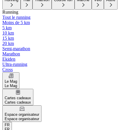
Running
Tout le running
Moins de 5 km
5 km
10 km
15 km
20 km
Semi-marathon
Marathon
Ekiden
Ultra-running
Cross
Le Mag
Le Mag
Cartes cadeaux
Cartes cadeaux
Espace organisateur
Espace organisateur
FR
FR