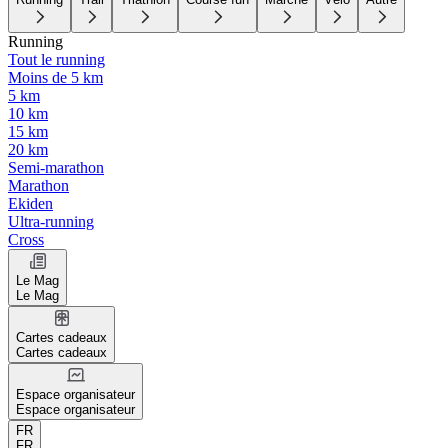
Running
Tout le running
Moins de 5 km
5 km
10 km
15 km
20 km
Semi-marathon
Marathon
Ekiden
Ultra-running
Cross
Le Mag
Le Mag
Cartes cadeaux
Cartes cadeaux
Espace organisateur
Espace organisateur
FR
FR