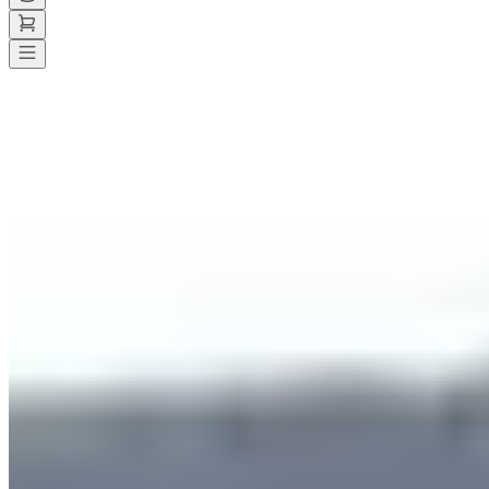
Toutes les courses
>
Trail
>
Trail court
>
La noctambule thiezacoise
La noctambule thiezacoise
Enregistrer
Enregistrer
Partager
Partager
Voir toutes les photos
Voir toutes les photos
1 / 8
À propos
Courses
Localisation
Organisateur
sept.
26