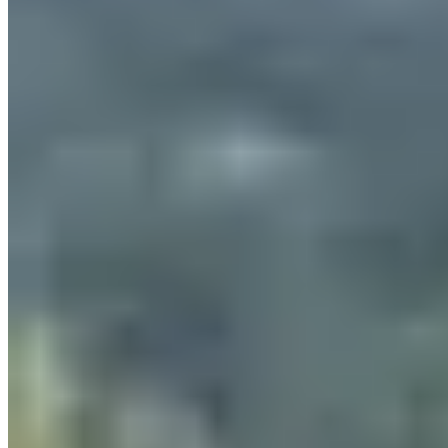
Résultats :
•
2024
•
2023
Courses
Tous
Trail
Marche
sam. 26 septembre 2026
La Pitchoux
0.4
km
16:00
Trail
Trail découverte