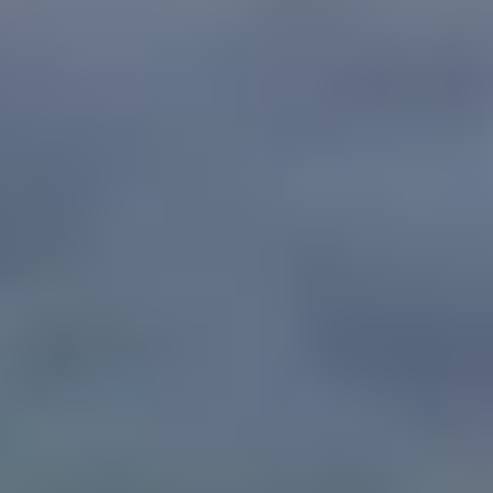
hronométrée pour chaque foulée avec la noctambule !
le.
évoles.
e fera courir à la lueur de ta frontale ! De quoi rajouter un peu de pim