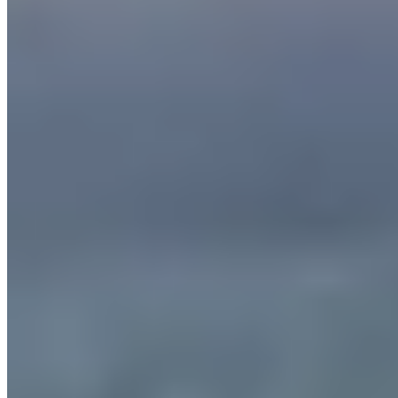
Date
Samedi 26 septembre 2026
Lieu
Thiézac
15 - Cantal
Courses enfants, trail, rando, en solo ou en duo, il y a une course c
Ce que tu vas trouver sur place :
• Des sentiers typiques du secteur avec des paysages à couper le souff
• Des ravitaillements complets servis avec passion par l'équipe de bén
• Un repas d'après course, en option, dont tu te souviendras !
Focus sur les parcours :
Comme son nom l'indique, l'épreuve "objectif lune" en solo ou en duo t