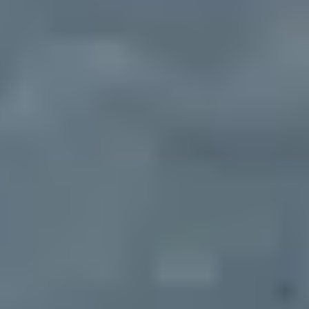
 17 pour l'Objectif Lune.
tions seront proposées sur place à 20 €.
ment !