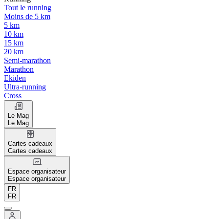
Tout le running
Moins de 5 km
5 km
10 km
15 km
20 km
Semi-marathon
Marathon
Ekiden
Ultra-running
Cross
Le Mag
Le Mag
Cartes cadeaux
Cartes cadeaux
Espace organisateur
Espace organisateur
FR
FR