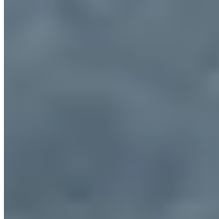
Les trails enfants sont à prix libre au moment de l'inscription.
Ravitaillements complets au km 4 et 9 sur la Pitchoune et au km 10 et
🍴 Une soirée jambon braisé truffade, cuit au feu de bois et des anima
Rejoins-nous en famille ou entre potes, c'est la promesse d'un bon mo
3 (très) bonnes raisons de venir :
• La possibilité d'un bon repas après la course !
• Des épreuves pour toute la famille.
• De superbes sentiers à (re)découvrir.