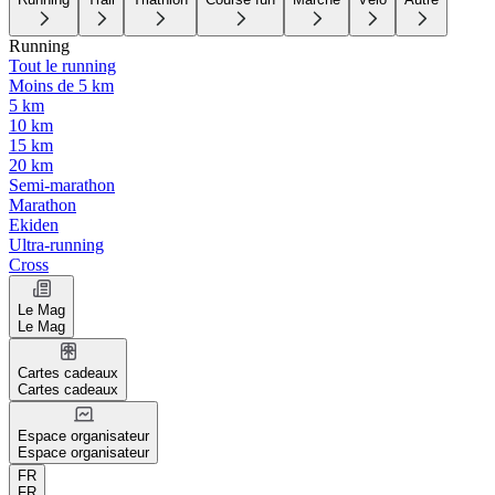
Running
Tout le running
Moins de 5 km
5 km
10 km
15 km
20 km
Semi-marathon
Marathon
Ekiden
Ultra-running
Cross
Le Mag
Le Mag
Cartes cadeaux
Cartes cadeaux
Espace organisateur
Espace organisateur
FR
FR