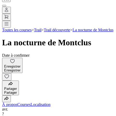
Toutes les courses
>
Trail
>
Trail découverte
>
La nocturne de Montclus
La nocturne de Montclus
Date à confirmer
Enregistrer
Enregistrer
Partager
Partager
À propos
Courses
Localisation
avr.
?