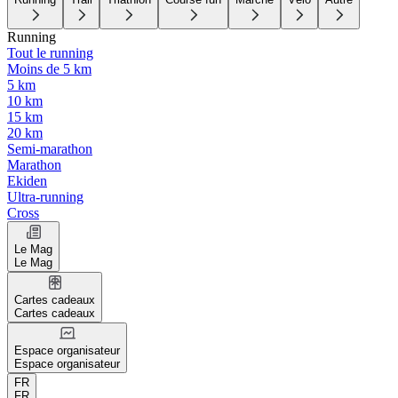
Running
Tout le running
Moins de 5 km
5 km
10 km
15 km
20 km
Semi-marathon
Marathon
Ekiden
Ultra-running
Cross
Le Mag
Le Mag
Cartes cadeaux
Cartes cadeaux
Espace organisateur
Espace organisateur
FR
FR