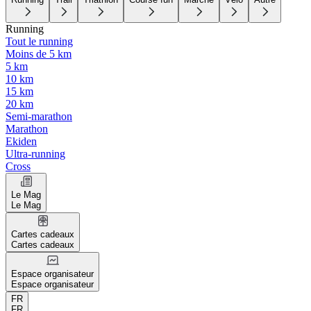
Running
Tout le running
Moins de 5 km
5 km
10 km
15 km
20 km
Semi-marathon
Marathon
Ekiden
Ultra-running
Cross
Le Mag
Le Mag
Cartes cadeaux
Cartes cadeaux
Espace organisateur
Espace organisateur
FR
FR