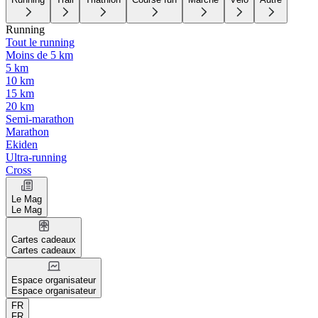
Running
Tout le running
Moins de 5 km
5 km
10 km
15 km
20 km
Semi-marathon
Marathon
Ekiden
Ultra-running
Cross
Le Mag
Le Mag
Cartes cadeaux
Cartes cadeaux
Espace organisateur
Espace organisateur
FR
FR