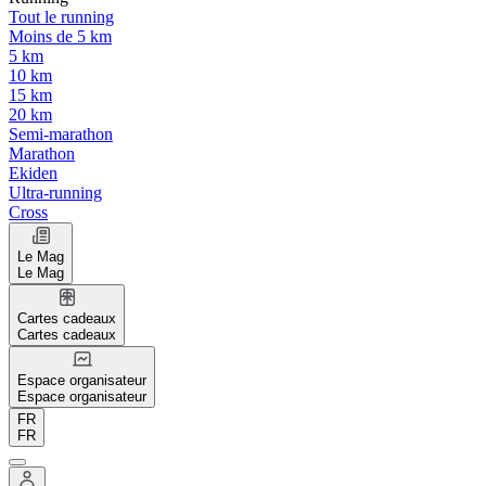
Tout le running
Moins de 5 km
5 km
10 km
15 km
20 km
Semi-marathon
Marathon
Ekiden
Ultra-running
Cross
Le Mag
Le Mag
Cartes cadeaux
Cartes cadeaux
Espace organisateur
Espace organisateur
FR
FR