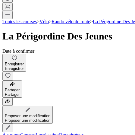
Toutes les courses
>
Vélo
>
Rando vélo de route
>
La Périgordine Des J
La Périgordine Des Jeunes
Date à confirmer
Enregistrer
Enregistrer
Partager
Partager
Proposer une modification
Proposer une modification
À propos
Courses
Localisation
Organisateur