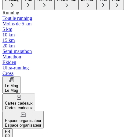
Running
Tout le running
Moins de 5 km
5 km
10 km
15 km
20 km
Semi-marathon
Marathon
Ekiden
Ultra-running
Cross
Le Mag
Le Mag
Cartes cadeaux
Cartes cadeaux
Espace organisateur
Espace organisateur
FR
FR