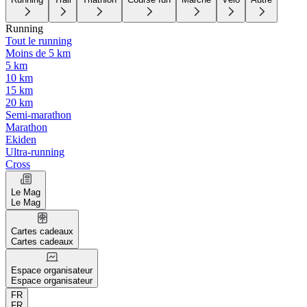
Running
Tout le running
Moins de 5 km
5 km
10 km
15 km
20 km
Semi-marathon
Marathon
Ekiden
Ultra-running
Cross
Le Mag
Le Mag
Cartes cadeaux
Cartes cadeaux
Espace organisateur
Espace organisateur
FR
FR