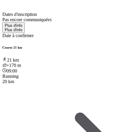
Dates d'inscription
Pas encore communiquées
Plus d'info
Plus d'info
Date à confirmer
Course 21 km
21
km
+170
m
09:00
Running
20 km