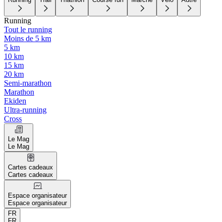
Running
Tout le running
Moins de 5 km
5 km
10 km
15 km
20 km
Semi-marathon
Marathon
Ekiden
Ultra-running
Cross
Le Mag
Le Mag
Cartes cadeaux
Cartes cadeaux
Espace organisateur
Espace organisateur
FR
FR