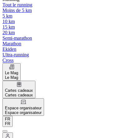
Tout le running
Moins de 5 km
5 km
10 km
15 km
20 km
Semi-marathon
Marathon
Ekiden
Ultra-running
Cross
Le Mag
Le Mag
Cartes cadeaux
Cartes cadeaux
Espace organisateur
Espace organisateur
FR
FR