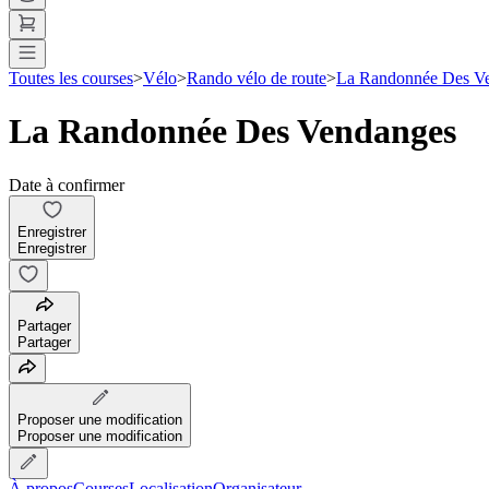
Toutes les courses
>
Vélo
>
Rando vélo de route
>
La Randonnée Des V
La Randonnée Des Vendanges
Date à confirmer
Enregistrer
Enregistrer
Partager
Partager
Proposer une modification
Proposer une modification
À propos
Courses
Localisation
Organisateur