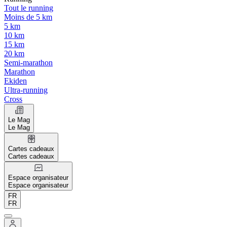
Tout le running
Moins de 5 km
5 km
10 km
15 km
20 km
Semi-marathon
Marathon
Ekiden
Ultra-running
Cross
Le Mag
Le Mag
Cartes cadeaux
Cartes cadeaux
Espace organisateur
Espace organisateur
FR
FR