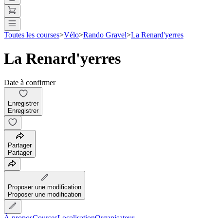
Toutes les courses
>
Vélo
>
Rando Gravel
>
La Renard'yerres
La Renard'yerres
Date à confirmer
Enregistrer
Enregistrer
Partager
Partager
Proposer une modification
Proposer une modification
À propos
Courses
Localisation
Organisateur