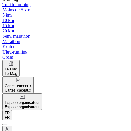
Tout le running
Moins de 5 km
5 km
10 km
15 km
20 km
Semi-marathon
Marathon
Ekiden
Ultra-running
Cross
Le Mag
Le Mag
Cartes cadeaux
Cartes cadeaux
Espace organisateur
Espace organisateur
FR
FR