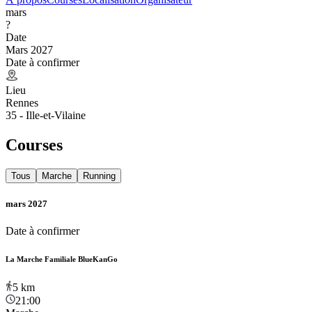
mars
?
Date
Mars 2027
Date à confirmer
Lieu
Rennes
35 - Ille-et-Vilaine
Courses
Tous
Marche
Running
mars 2027
Date à confirmer
La Marche Familiale BlueKanGo
5
km
21:00