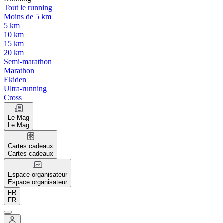
Tout le running
Moins de 5 km
5 km
10 km
15 km
20 km
Semi-marathon
Marathon
Ekiden
Ultra-running
Cross
Le Mag
Le Mag
Cartes cadeaux
Cartes cadeaux
Espace organisateur
Espace organisateur
FR
FR