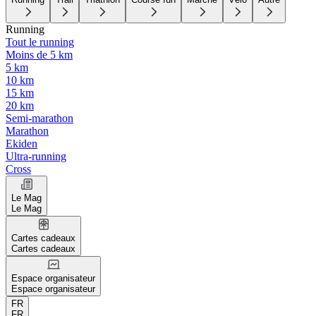
Running
Tout le running
Moins de 5 km
5 km
10 km
15 km
20 km
Semi-marathon
Marathon
Ekiden
Ultra-running
Cross
Le Mag
Le Mag
Cartes cadeaux
Cartes cadeaux
Espace organisateur
Espace organisateur
FR
FR