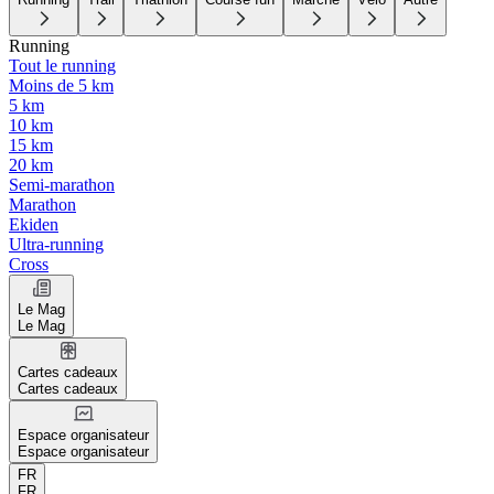
Running
Tout le running
Moins de 5 km
5 km
10 km
15 km
20 km
Semi-marathon
Marathon
Ekiden
Ultra-running
Cross
Le Mag
Le Mag
Cartes cadeaux
Cartes cadeaux
Espace organisateur
Espace organisateur
FR
FR