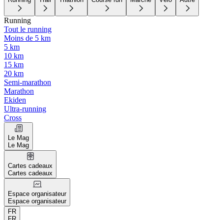
Running
Tout le running
Moins de 5 km
5 km
10 km
15 km
20 km
Semi-marathon
Marathon
Ekiden
Ultra-running
Cross
Le Mag
Le Mag
Cartes cadeaux
Cartes cadeaux
Espace organisateur
Espace organisateur
FR
FR