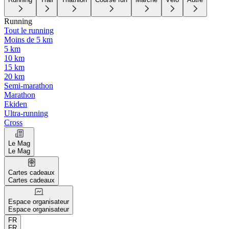
Running
Tout le running
Moins de 5 km
5 km
10 km
15 km
20 km
Semi-marathon
Marathon
Ekiden
Ultra-running
Cross
Le Mag
Le Mag
Cartes cadeaux
Cartes cadeaux
Espace organisateur
Espace organisateur
FR
FR