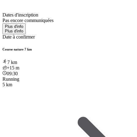
Dates d'inscription
Pas encore communiquées
Plus d'info
Plus d'info
Date à confirmer
Course nature 7 km
7
km
+15
m
09:30
Running
5 km