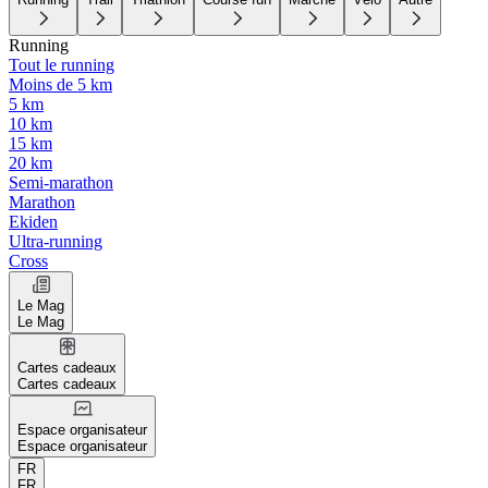
Running
Tout le running
Moins de 5 km
5 km
10 km
15 km
20 km
Semi-marathon
Marathon
Ekiden
Ultra-running
Cross
Le Mag
Le Mag
Cartes cadeaux
Cartes cadeaux
Espace organisateur
Espace organisateur
FR
FR