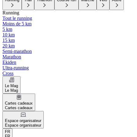
Running
Tout le running
Moins de 5 km
5 km
10 km
15 km
20 km
Semi-marathon
Marathon
Ekiden
Ultra-running
Cross
Le Mag
Le Mag
Cartes cadeaux
Cartes cadeaux
Espace organisateur
Espace organisateur
FR
FR