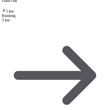
Course 5 km
5
km
Running
5 km