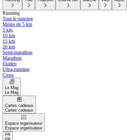
Running
Tout le running
Moins de 5 km
5 km
10 km
15 km
20 km
Semi-marathon
Marathon
Ekiden
Ultra-running
Cross
Le Mag
Le Mag
Cartes cadeaux
Cartes cadeaux
Espace organisateur
Espace organisateur
FR
FR