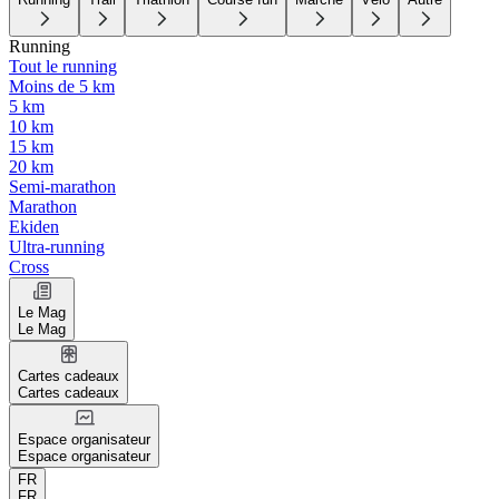
Running
Tout le running
Moins de 5 km
5 km
10 km
15 km
20 km
Semi-marathon
Marathon
Ekiden
Ultra-running
Cross
Le Mag
Le Mag
Cartes cadeaux
Cartes cadeaux
Espace organisateur
Espace organisateur
FR
FR