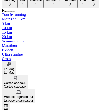
Running
Tout le running
Moins de 5 km
5 km
10 km
15 km
20 km
Semi-marathon
Marathon
Ekiden
Ultra-running
Cross
Le Mag
Le Mag
Cartes cadeaux
Cartes cadeaux
Espace organisateur
Espace organisateur
FR
FR