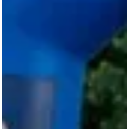
2025
2026
Courses
juillet 2027
Date à confirmer
Sancéenne - 8km - Solo
8
km
20:00
Running
10 km