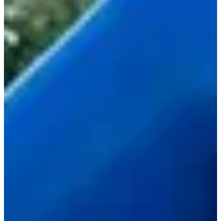
Une équipe d’organisation de l’AS Basket Sancé prête à tout
donner pour toi.
Un coin buvette & ravito parce qu'on reste en Bourgogne
quand même !
Focus parcours :
Ici, pas de trail en pleine forêt ou dans les montagnes, non. La
Sancéenne se court entièrement sur la commune de Sancé, entre
routes calmes, petites routes de campagne et coins bien connus des
locaux. Un parcours simple, accessible, parfait pour prendre l’air, se
faire plaisir, et découvrir (ou redécouvrir) les charmes du village.
2 (très) bonnes raisons de participer :
C'est simple, local — et que parfois, ça suffit pour passer un
super moment.
Avoir la sensation d'avoir tout donné jusqu'à la ligne d'arrivée.
Résultats :