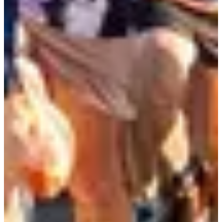
Dates d'inscription
Pas encore communiquées
Plus d'info
Plus d'info
Date à confirmer
700m enfants 3/8 ans
0.7
km
18:30
Running
Moins de 5 km