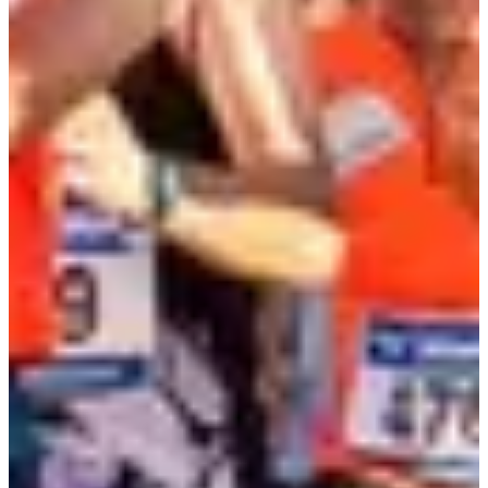
8
km
20:00
Running
5 km