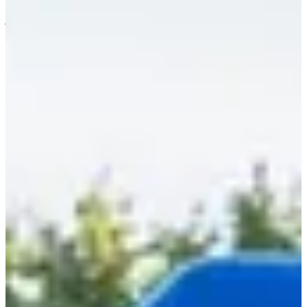
À propos
Courses
Localisation
Organisateur
juil.
?
Date
Juillet 2027
Date à confirmer
Lieu
Sancé
71 - Saône-et-Loire
La Sancéenne, c’est la course qui fait rimer effort avec réconfort (et
pas juste parce qu’on te file une boisson à la fin).
Solo ou en relais à deux, viens tester tes mollets sur un parcours qui
sent bon la course sur route, les copains et la bonne humeur made in
Bourgogne.
Ce que tu vas trouver sur place :
Une course de 8 km à réaliser seul ou en format relais à 2.