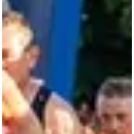
Dates d'inscription
Pas encore communiquées
Plus d'info
Plus d'info
Date à confirmer
Sancéenne - 8km - Relais