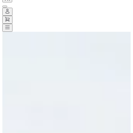
Toutes les courses
>
Running
>
10 km
>
La sancéenne
La sancéenne
Date à confirmer
Enregistrer
Enregistrer
Partager
Partager
Voir toutes les photos
Voir toutes les photos
1 / 9