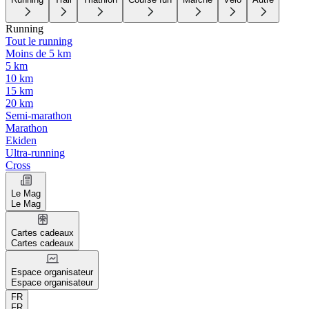
Running
Tout le running
Moins de 5 km
5 km
10 km
15 km
20 km
Semi-marathon
Marathon
Ekiden
Ultra-running
Cross
Le Mag
Le Mag
Cartes cadeaux
Cartes cadeaux
Espace organisateur
Espace organisateur
FR
FR