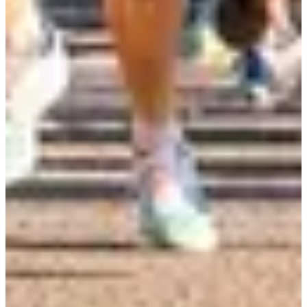
Dates d'inscription
Pas encore communiquées
Plus d'info
Plus d'info
Date à confirmer
1500m enfants 9/13 ans