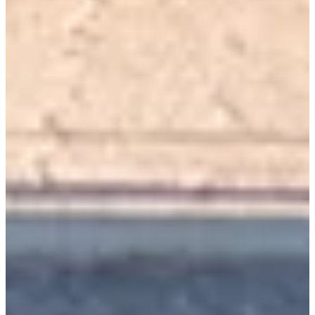
Dates d'inscription
Pas encore communiquées
Plus d'info
Plus d'info
Organisateur
La Sancéenne / AS Sancé Basket
Voir le compte Instagram
Voir la
page Facebook
Choisir une Course
Sancéenne - 8km - Solo
Date à confirmer
Plus d'info
Plus d'info
Sancéenne - 8km - Relais
Date à confirmer
Plus d'info
Plus d'info
700m enfants 3/8 ans
Date à confirmer
Plus d'info
Plus d'info