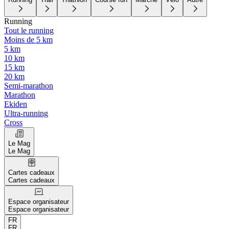
Running
Tout le running
Moins de 5 km
5 km
10 km
15 km
20 km
Semi-marathon
Marathon
Ekiden
Ultra-running
Cross
Le Mag
Le Mag
Cartes cadeaux
Cartes cadeaux
Espace organisateur
Espace organisateur
FR
FR