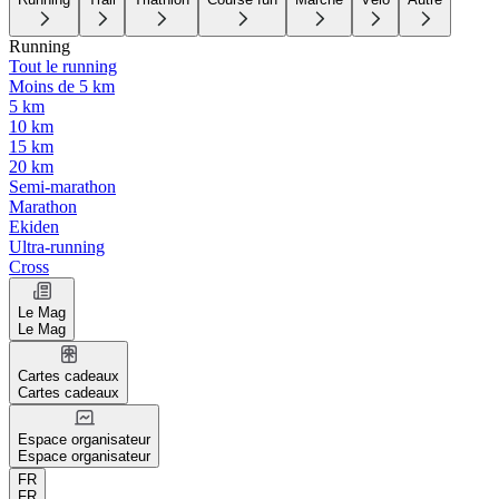
Running
Tout le running
Moins de 5 km
5 km
10 km
15 km
20 km
Semi-marathon
Marathon
Ekiden
Ultra-running
Cross
Le Mag
Le Mag
Cartes cadeaux
Cartes cadeaux
Espace organisateur
Espace organisateur
FR
FR