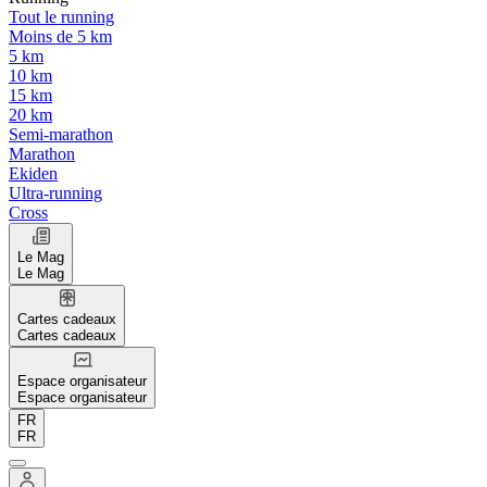
Tout le running
Moins de 5 km
5 km
10 km
15 km
20 km
Semi-marathon
Marathon
Ekiden
Ultra-running
Cross
Le Mag
Le Mag
Cartes cadeaux
Cartes cadeaux
Espace organisateur
Espace organisateur
FR
FR