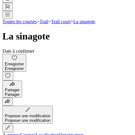
Toutes les courses
>
Trail
>
Trail court
>
La sinagote
La sinagote
Date à confirmer
Enregistrer
Enregistrer
Partager
Partager
Proposer une modification
Proposer une modification
À propos
Courses
Localisation
Organisateur