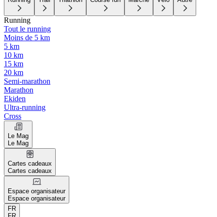
Running
Tout le running
Moins de 5 km
5 km
10 km
15 km
20 km
Semi-marathon
Marathon
Ekiden
Ultra-running
Cross
Le Mag
Le Mag
Cartes cadeaux
Cartes cadeaux
Espace organisateur
Espace organisateur
FR
FR