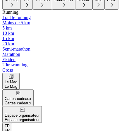
Running
Tout le running
Moins de 5 km
5 km
10 km
15 km
20 km
Semi-marathon
Marathon
Ekiden
Ultra-running
Cross
Le Mag
Le Mag
Cartes cadeaux
Cartes cadeaux
Espace organisateur
Espace organisateur
FR
FR