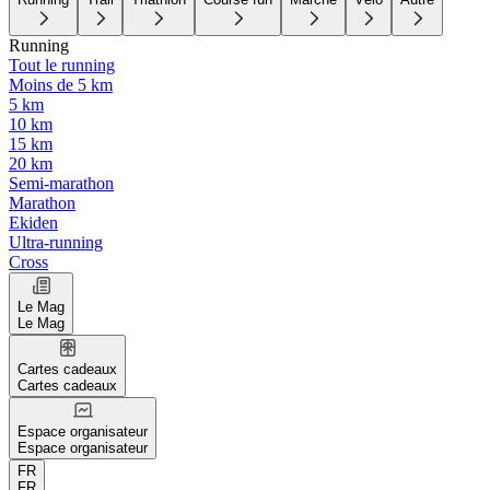
Running
Tout le running
Moins de 5 km
5 km
10 km
15 km
20 km
Semi-marathon
Marathon
Ekiden
Ultra-running
Cross
Le Mag
Le Mag
Cartes cadeaux
Cartes cadeaux
Espace organisateur
Espace organisateur
FR
FR