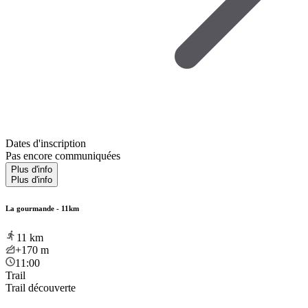
Dates d'inscription
Pas encore communiquées
Plus d'info
Plus d'info
La gourmande - 11km
11
km
+170
m
11:00
Trail
Trail découverte