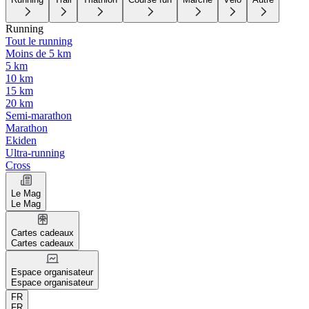
Running
Tout le running
Moins de 5 km
5 km
10 km
15 km
20 km
Semi-marathon
Marathon
Ekiden
Ultra-running
Cross
Le Mag
Le Mag
Cartes cadeaux
Cartes cadeaux
Espace organisateur
Espace organisateur
FR
FR