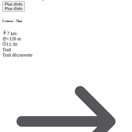
Plus d'info
Plus d'info
L'encas - 7km
7
km
+120
m
11:30
Trail
Trail découverte