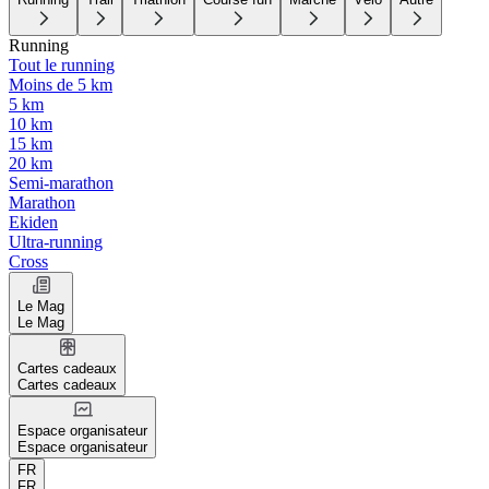
Running
Tout le running
Moins de 5 km
5 km
10 km
15 km
20 km
Semi-marathon
Marathon
Ekiden
Ultra-running
Cross
Le Mag
Le Mag
Cartes cadeaux
Cartes cadeaux
Espace organisateur
Espace organisateur
FR
FR